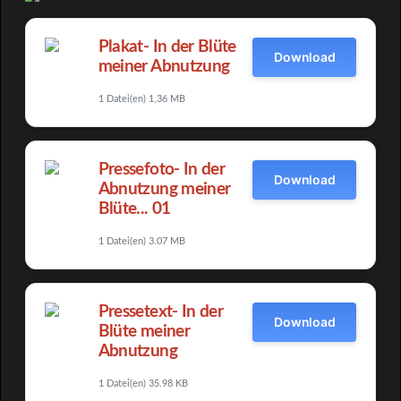
Plakat- In der Blüte
Download
meiner Abnutzung
1 Datei(en)
1,36 MB
Pressefoto- In der
Download
Abnutzung meiner
Blüte... 01
1 Datei(en)
3.07 MB
Pressetext- In der
Download
Blüte meiner
Abnutzung
1 Datei(en)
35.98 KB