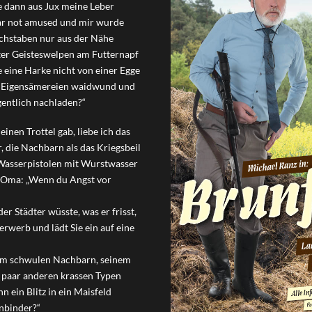
e dann aus Jux meine Leber
war not amused und mir wurde
uchstaben nur aus der Nähe
uter Geisteswelpen am Futternapf
 eine Harke nicht von einer Egge
n Eigensämereien waidwund und
gentlich nachladen?“
einen Trottel gab, liebe ich das
r, die Nachbarn als das Kriegsbeil
 Wasserpistolen mit Wurstwasser
e Oma: „Wenn du Angst vor
er Städter wüsste, was er frisst,
rwerb und lädt Sie ein auf eine
em schwulen Nachbarn, seinem
n paar anderen krassen Typen
n ein Blitz in ein Maisfeld
enbinder?“