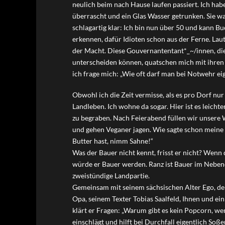
neulich beim nach Hause laufen passiert. Ich hab
überrascht und ein Glas Wasser getrunken. Sie 
schlagartig klar: Ich bin nun über 50 und kann B
erkennen, dafür Idioten schon aus der Ferne. La
der Macht. Diese Gouvernantentant*_~/innen, die
unterscheiden können, quatschen mich mit ihre
ich frage mich: „Wie oft darf man bei Notwehr ei
Obwohl ich die Zeit vermisse, als es pro Dorf nur 
Landleben. Ich wohne da sogar. Hier ist es leichte
zu begraben. Nach Feierabend füllen wir unsere
und gehen Veganer jagen. Wie sagte schon mein
Butter hast, nimm Sahne!“
Was der Bauer nicht kennt, frisst er nicht? Wenn d
würde er Bauer werden. Ranz ist Bauer im Nebene
zweistündige Landpartie.
Gemeinsam mit seinem sächsischen Alter Ego, d
Opa, seinem Texter Tobias Saalfeld, Ihnen und ei
klärt er Fragen: „Warum gibt es kein Popcorn, wen
einschlägt und hilft bei Durchfall eigentlich Soß