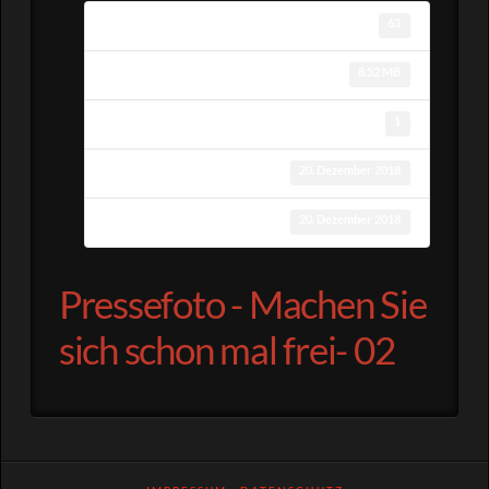
Download
63
Dateigröße
8.52 MB
Datei-Anzahl
1
Erstellungsdatum
20. Dezember 2018
Zuletzt aktualisiert
20. Dezember 2018
Pressefoto - Machen Sie
sich schon mal frei- 02