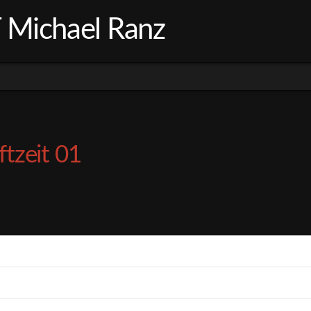
ichael Ranz
ftzeit 01